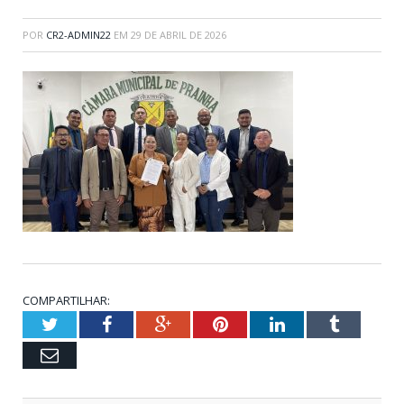
POR
CR2-ADMIN22
EM
29 DE ABRIL DE 2026
COMPARTILHAR:
Twitter
Facebook
Google+
Pinterest
LinkedIn
Tumblr
Email