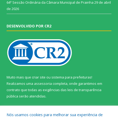
64ª Sessão Ordinária da Câmara Municipal de Prainha
29 de abril
de 2026
DESENVOLVIDO POR CR2
Muito mais que
criar site
ou
sistema para prefeituras
!
Realizamos uma
assessoria
completa, onde garantimos em
contrato que todas as exigências das
leis de transparência
pública
serão atendidas.
Conheça o
PNTP
e o
Radar da Transparência Pública
Nós usamos cookies para melhorar sua experiência de