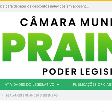
Audiência Pública para debater os descontos indevidos em aposentadorias e benefícios pagos pela Previdência Social aos cidadãos do município.
ATIVIDADES DO LEGISLATIVO
PUBLICAÇÕES OFICIAIS
»
9BALANCETE FINANCEIRO SETEMBRO