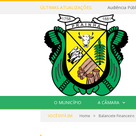
ÚLTIMAS ATUALIZAÇÕES:
O MUNICÍPIO
A CÂMARA
»
VOCÊ ESTÁ EM:
Home
Balancete Financeiro