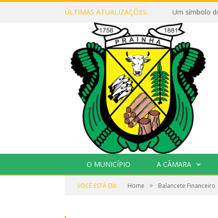
ÚLTIMAS ATUALIZAÇÕES:
Um símbolo d
O MUNICÍPIO
A CÂMARA
»
VOCÊ ESTÁ EM:
Home
Balancete Financeiro