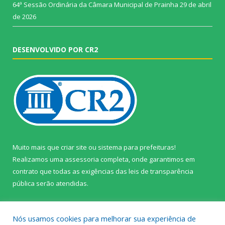
64ª Sessão Ordinária da Câmara Municipal de Prainha
29 de abril
de 2026
DESENVOLVIDO POR CR2
Muito mais que
criar site
ou
sistema para prefeituras
!
Realizamos uma
assessoria
completa, onde garantimos em
contrato que todas as exigências das
leis de transparência
pública
serão atendidas.
Conheça o
PNTP
e o
Radar da Transparência Pública
Nós usamos cookies para melhorar sua experiência de