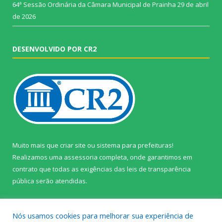
64ª Sessão Ordinária da Câmara Municipal de Prainha
29 de abril
de 2026
DESENVOLVIDO POR CR2
Muito mais que
criar site
ou
sistema para prefeituras
!
Realizamos uma
assessoria
completa, onde garantimos em
contrato que todas as exigências das
leis de transparência
pública
serão atendidas.
Conheça o
PNTP
e o
Radar da Transparência Pública
Nós usamos cookies para melhorar sua experiência de