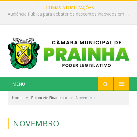
ÚLTIMAS ATUALIZAÇÕES:
Audiência Pública para debater os descontos indevidos em aposentadorias e benefícios pagos pela Previdência Social aos cidadãos do município.
MENU
»
»
Home
Balancete Financeiro
Novembro
NOVEMBRO