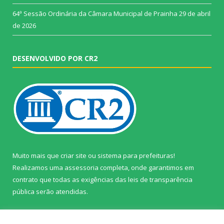
64ª Sessão Ordinária da Câmara Municipal de Prainha
29 de abril
de 2026
DESENVOLVIDO POR CR2
Muito mais que
criar site
ou
sistema para prefeituras
!
Realizamos uma
assessoria
completa, onde garantimos em
contrato que todas as exigências das
leis de transparência
pública
serão atendidas.
Conheça o
PNTP
e o
Radar da Transparência Pública