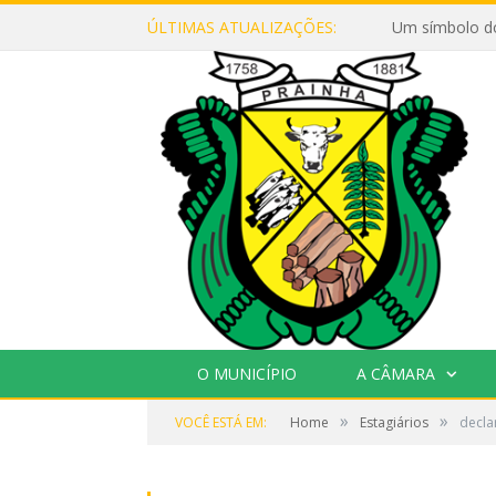
ÚLTIMAS ATUALIZAÇÕES:
Um símbolo d
O MUNICÍPIO
A CÂMARA
»
»
VOCÊ ESTÁ EM:
Home
Estagiários
decla