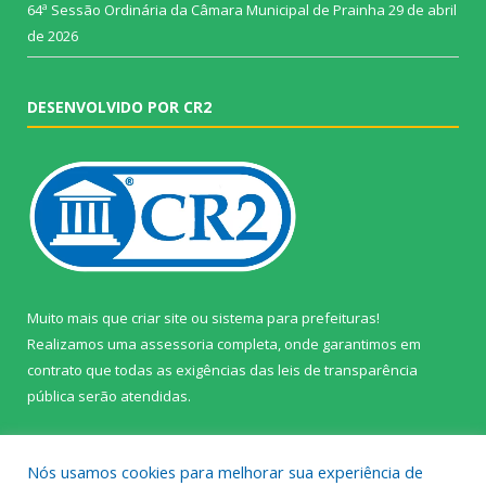
64ª Sessão Ordinária da Câmara Municipal de Prainha
29 de abril
de 2026
DESENVOLVIDO POR CR2
Muito mais que
criar site
ou
sistema para prefeituras
!
Realizamos uma
assessoria
completa, onde garantimos em
contrato que todas as exigências das
leis de transparência
pública
serão atendidas.
Conheça o
PNTP
e o
Radar da Transparência Pública
Nós usamos cookies para melhorar sua experiência de