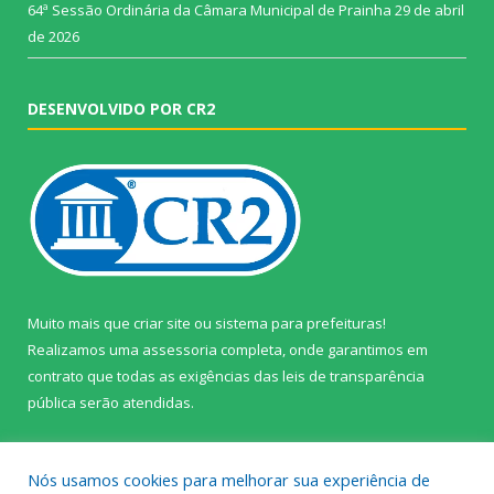
64ª Sessão Ordinária da Câmara Municipal de Prainha
29 de abril
de 2026
DESENVOLVIDO POR CR2
Muito mais que
criar site
ou
sistema para prefeituras
!
Realizamos uma
assessoria
completa, onde garantimos em
contrato que todas as exigências das
leis de transparência
pública
serão atendidas.
Conheça o
PNTP
e o
Radar da Transparência Pública
Nós usamos cookies para melhorar sua experiência de