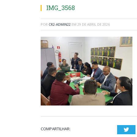
IMG_3568
POR
CR2-ADMIN22
EM
29 DE ABRIL DE 2026
COMPARTILHAR:
Twi