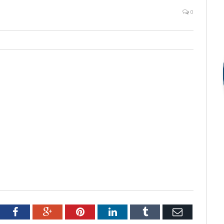
0
tter
Facebook
Google+
Pinterest
LinkedIn
Tumblr
Email