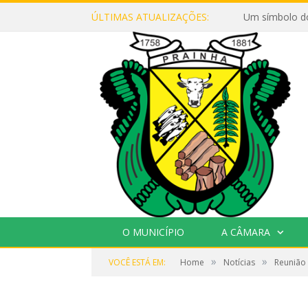
ÚLTIMAS ATUALIZAÇÕES:
Um símbolo d
O MUNICÍPIO
A CÂMARA
»
»
VOCÊ ESTÁ EM:
Home
Notícias
Reunião