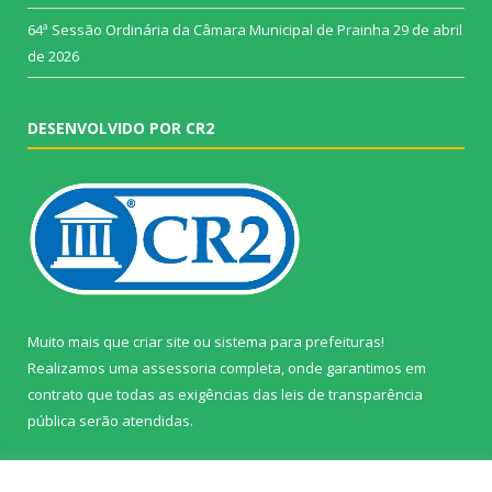
64ª Sessão Ordinária da Câmara Municipal de Prainha
29 de abril
de 2026
DESENVOLVIDO POR CR2
Muito mais que
criar site
ou
sistema para prefeituras
!
Realizamos uma
assessoria
completa, onde garantimos em
contrato que todas as exigências das
leis de transparência
pública
serão atendidas.
Conheça o
PNTP
e o
Radar da Transparência Pública