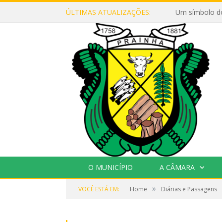
ÚLTIMAS ATUALIZAÇÕES:
Um símbolo d
O MUNICÍPIO
A CÂMARA
»
VOCÊ ESTÁ EM:
Home
Diárias e Passagens