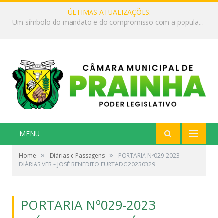
ÚLTIMAS ATUALIZAÇÕES:
Audiência Pública para debater os descontos indevidos em aposentadorias e benefícios pagos pela Previdência Social aos cidadãos do município.
MENU
»
»
Home
Diárias e Passagens
PORTARIA Nº029-2023
DIÁRIAS VER – JOSÉ BENEDITO FURTADO20230329
PORTARIA Nº029-2023