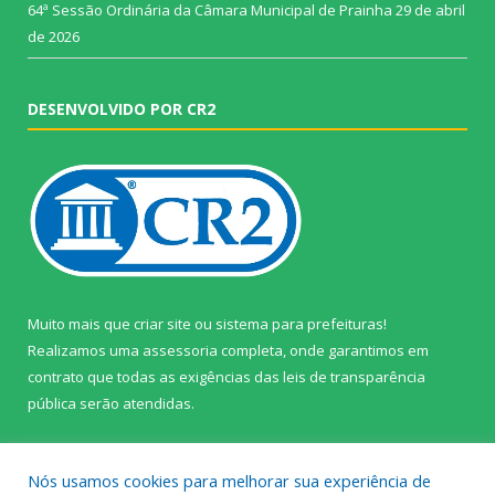
64ª Sessão Ordinária da Câmara Municipal de Prainha
29 de abril
de 2026
DESENVOLVIDO POR CR2
Muito mais que
criar site
ou
sistema para prefeituras
!
Realizamos uma
assessoria
completa, onde garantimos em
contrato que todas as exigências das
leis de transparência
pública
serão atendidas.
Conheça o
PNTP
e o
Radar da Transparência Pública
Nós usamos cookies para melhorar sua experiência de