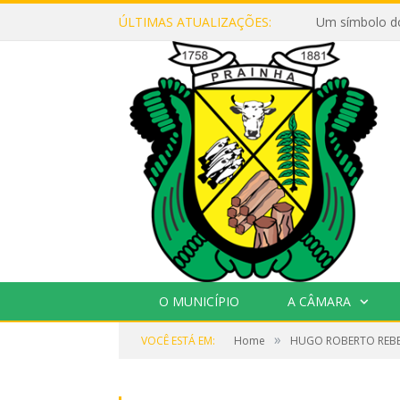
ÚLTIMAS ATUALIZAÇÕES:
Um símbolo d
O MUNICÍPIO
A CÂMARA
»
VOCÊ ESTÁ EM:
Home
HUGO ROBERTO REBE