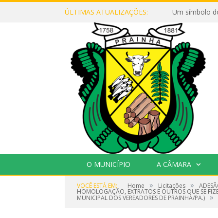
ÚLTIMAS ATUALIZAÇÕES:
Um símbolo d
O MUNICÍPIO
A CÂMARA
»
»
VOCÊ ESTÁ EM:
Home
Licitações
ADESÃ
HOMOLOGAÇÃO, EXTRATOS E OUTROS QUE SE FIZER
»
MUNICIPAL DOS VEREADORES DE PRAINHA/PA.)