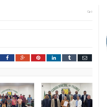
0
tter
Facebook
Google+
Pinterest
LinkedIn
Tumblr
Email