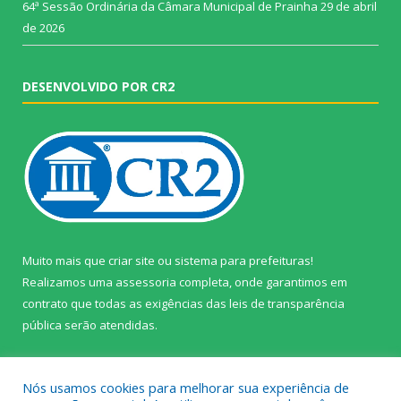
64ª Sessão Ordinária da Câmara Municipal de Prainha
29 de abril
de 2026
DESENVOLVIDO POR CR2
Muito mais que
criar site
ou
sistema para prefeituras
!
Realizamos uma
assessoria
completa, onde garantimos em
contrato que todas as exigências das
leis de transparência
pública
serão atendidas.
Conheça o
PNTP
e o
Radar da Transparência Pública
Nós usamos cookies para melhorar sua experiência de