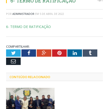
6- TERMO DE RATIFICAÇÃO
0
POR
ADMINISTRADOR
EM
5 DE ABRIL DE 2022
6- TERMO DE RATIFICAÇÃO
COMPARTILHAR:
Twitter
Facebook
Google+
Pinterest
LinkedIn
Tumblr
Email
CONTEÚDO RELACIONADO