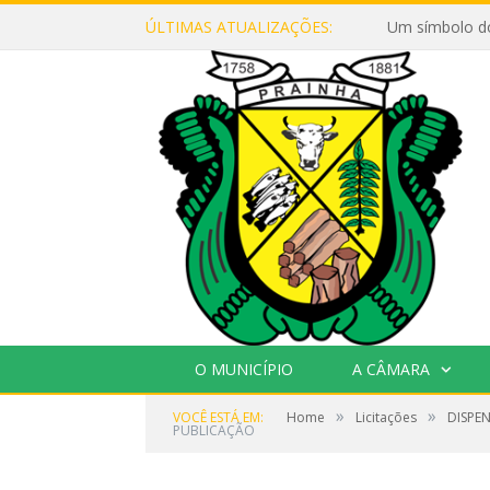
ÚLTIMAS ATUALIZAÇÕES:
Um símbolo d
O MUNICÍPIO
A CÂMARA
»
»
VOCÊ ESTÁ EM:
Home
Licitações
DISPEN
PUBLICAÇÃO