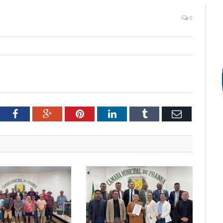
0
tter
Facebook
Google+
Pinterest
LinkedIn
Tumblr
Email