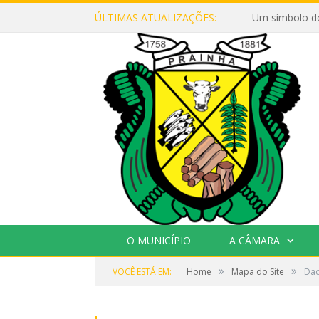
ÚLTIMAS ATUALIZAÇÕES:
Um símbolo d
O MUNICÍPIO
A CÂMARA
»
»
VOCÊ ESTÁ EM:
Home
Mapa do Site
Dad