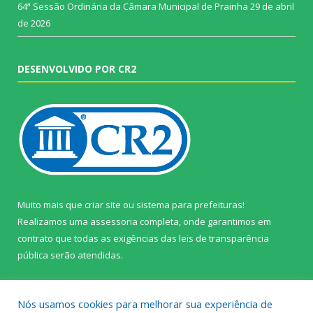
64ª Sessão Ordinária da Câmara Municipal de Prainha
29 de abril
de 2026
DESENVOLVIDO POR CR2
Muito mais que
criar site
ou
sistema para prefeituras
!
Realizamos uma
assessoria
completa, onde garantimos em
contrato que todas as exigências das
leis de transparência
pública
serão atendidas.
Conheça o
PNTP
e o
Radar da Transparência Pública
Nós usamos cookies para melhorar sua experiência de