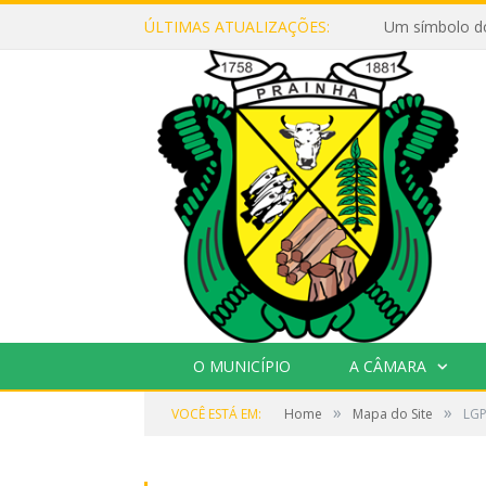
ÚLTIMAS ATUALIZAÇÕES:
Um símbolo d
O MUNICÍPIO
A CÂMARA
»
»
VOCÊ ESTÁ EM:
Home
Mapa do Site
LGP