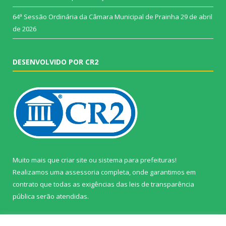
64ª Sessão Ordinária da Câmara Municipal de Prainha
29 de abril
de 2026
DESENVOLVIDO POR CR2
Muito mais que
criar site
ou
sistema para prefeituras
!
Realizamos uma
assessoria
completa, onde garantimos em
contrato que todas as exigências das
leis de transparência
pública
serão atendidas.
Conheça o
PNTP
e o
Radar da Transparência Pública