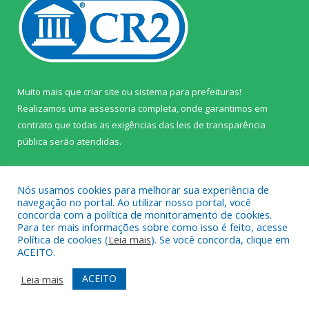
Muito mais que
criar site
ou
sistema para prefeituras
!
Realizamos uma
assessoria
completa, onde garantimos em
contrato que todas as exigências das
leis de transparência
pública
serão atendidas.
Conheça o
PNTP
e o
Radar da Transparência Pública
Nós usamos cookies para melhorar sua experiência de
navegação no portal. Ao utilizar nosso portal, você
concorda com a política de monitoramento de cookies.
Para ter mais informações sobre como isso é feito, acesse
Política de cookies (
Leia mais
). Se você concorda, clique em
Todos os direitos reservados a Câmara Municipal de Prainha.
ACEITO.
Mapa do Site
Acessar Área Administrativa
ACEITO
Leia mais
Acessar Webmail