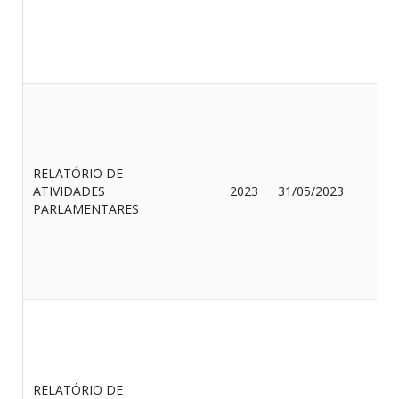
F
S
RELATÓRIO DE
G
ATIVIDADES
2023
31/05/2023
F
PARLAMENTARES
F
RELATÓRIO DE
O