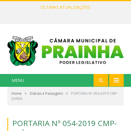
ÚLTIMAS ATUALIZAÇÕES:
Audiência Pública para debater os descontos indevidos em aposentadorias e benefícios pagos pela Previdência Social aos cidadãos do município.
MENU
»
»
Home
Diárias e Passagens
PORTARIA Nº 054-2019 CMP-
DIÁRIA
PORTARIA Nº 054-2019 CMP-