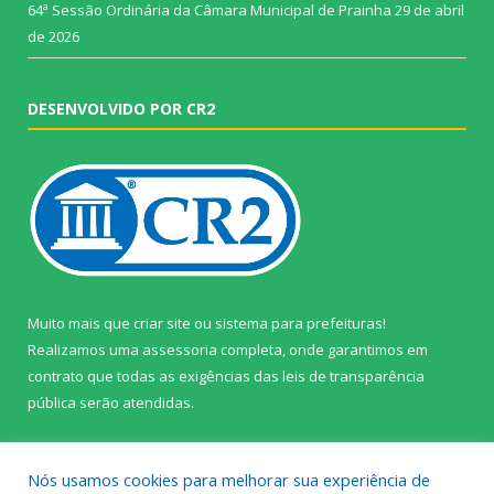
64ª Sessão Ordinária da Câmara Municipal de Prainha
29 de abril
de 2026
DESENVOLVIDO POR CR2
Muito mais que
criar site
ou
sistema para prefeituras
!
Realizamos uma
assessoria
completa, onde garantimos em
contrato que todas as exigências das
leis de transparência
pública
serão atendidas.
Conheça o
PNTP
e o
Radar da Transparência Pública
Nós usamos cookies para melhorar sua experiência de