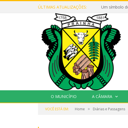
ÚLTIMAS ATUALIZAÇÕES:
Um símbolo d
O MUNICÍPIO
A CÂMARA
»
VOCÊ ESTÁ EM:
Home
Diárias e Passagens