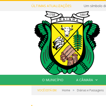
ÚLTIMAS ATUALIZAÇÕES:
Um símbolo d
O MUNICÍPIO
A CÂMARA
»
VOCÊ ESTÁ EM:
Home
Diárias e Passagens