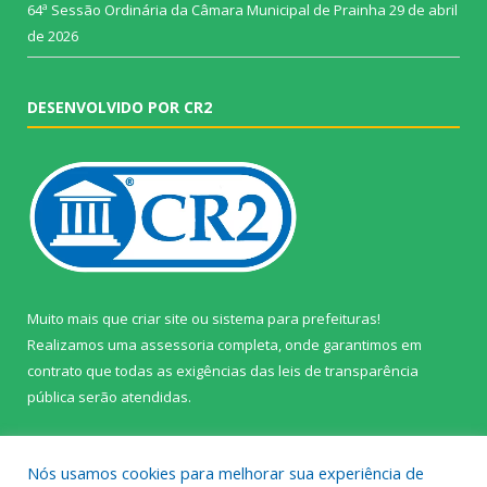
64ª Sessão Ordinária da Câmara Municipal de Prainha
29 de abril
de 2026
DESENVOLVIDO POR CR2
Muito mais que
criar site
ou
sistema para prefeituras
!
Realizamos uma
assessoria
completa, onde garantimos em
contrato que todas as exigências das
leis de transparência
pública
serão atendidas.
Conheça o
PNTP
e o
Radar da Transparência Pública
Nós usamos cookies para melhorar sua experiência de