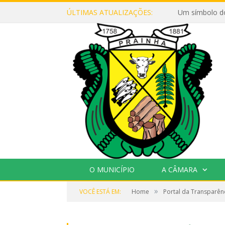
ÚLTIMAS ATUALIZAÇÕES:
Um símbolo d
O MUNICÍPIO
A CÂMARA
»
VOCÊ ESTÁ EM:
Home
Portal da Transparên