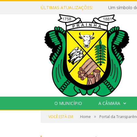
ÚLTIMAS ATUALIZAÇÕES:
Um símbolo d
O MUNICÍPIO
A CÂMARA
»
VOCÊ ESTÁ EM:
Home
Portal da Transparên