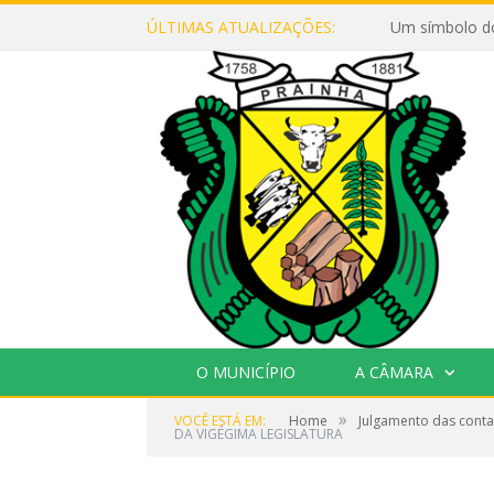
ÚLTIMAS ATUALIZAÇÕES:
Um símbolo d
O MUNICÍPIO
A CÂMARA
»
VOCÊ ESTÁ EM:
Home
Julgamento das contas
DA VIGÉGIMA LEGISLATURA