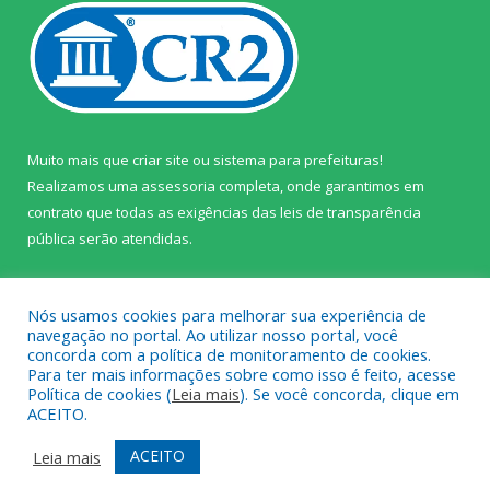
Muito mais que
criar site
ou
sistema para prefeituras
!
Realizamos uma
assessoria
completa, onde garantimos em
contrato que todas as exigências das
leis de transparência
pública
serão atendidas.
Conheça o
PNTP
e o
Radar da Transparência Pública
Nós usamos cookies para melhorar sua experiência de
navegação no portal. Ao utilizar nosso portal, você
concorda com a política de monitoramento de cookies.
Para ter mais informações sobre como isso é feito, acesse
Política de cookies (
Leia mais
). Se você concorda, clique em
Todos os direitos reservados a Câmara Municipal de Prainha.
ACEITO.
Mapa do Site
Acessar Área Administrativa
ACEITO
Leia mais
Acessar Webmail