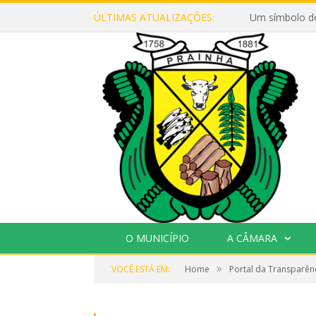
ÚLTIMAS ATUALIZAÇÕES:
Um símbolo d
O MUNICÍPIO
A CÂMARA
»
VOCÊ ESTÁ EM:
Home
Portal da Transparên