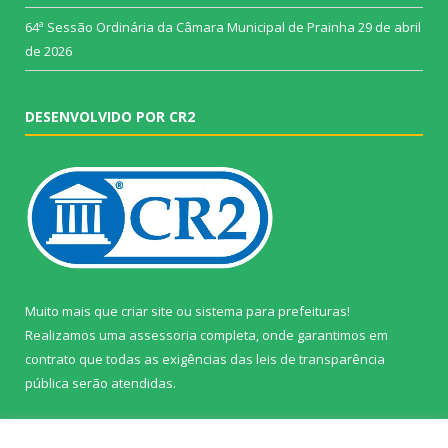
64ª Sessão Ordinária da Câmara Municipal de Prainha
29 de abril
de 2026
DESENVOLVIDO POR CR2
Muito mais que
criar site
ou
sistema para prefeituras
!
Realizamos uma
assessoria
completa, onde garantimos em
contrato que todas as exigências das
leis de transparência
pública
serão atendidas.
Conheça o
PNTP
e o
Radar da Transparência Pública