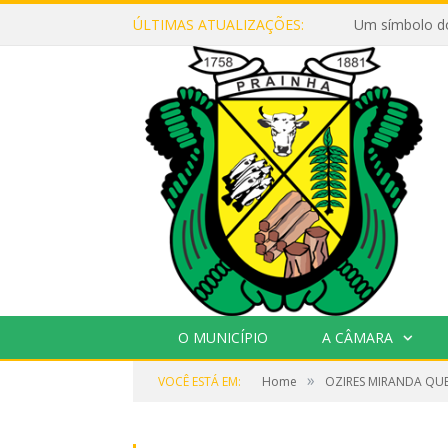
ÚLTIMAS ATUALIZAÇÕES:
Um símbolo d
O MUNICÍPIO
A CÂMARA
»
VOCÊ ESTÁ EM:
Home
OZIRES MIRANDA QUE