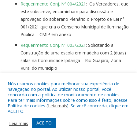
Requerimento Conj. Nº 004/2021
: Os Vereadores, que
este subscreve, encaminham para discussão e
aprovação do soberano Plenário o Projeto de Lei n°
001/2021 que cria o Conselho Municipal de Iluminação
Pública – CMIP em anexo
Requerimento Conj. Nº 003/2021
: Solicitando a
Construção de uma escola em madeira com 2 (duas)
salas na Comunidade Ipitanga – Rio Guajará, Zona
Rural do município
Requerimento Conj. Nº 002/2021
: Solicitando a
Nós usamos cookies para melhorar sua experiência de
Construção de novo prédio Escolar na Comunidade
navegação no portal. Ao utilizar nosso portal, você
São Miguel (Socoró), na região ribeirinha, neste
concorda com a política de monitoramento de cookies.
Para ter mais informações sobre como isso é feito, acesse
município
Política de cookies (
Leia mais
). Se você concorda, clique em
ACEITO.
Requerimento Conj. Nº 001/2021
: Solicitando a
construção de uma Escola com 04 (quatro) salas de
ACEITO
Leia mais
aula, 01 (uma) secretaria, 01 (uma) cozinha com
cantina e 02 (dois) banheiros na Comunidade de Porto