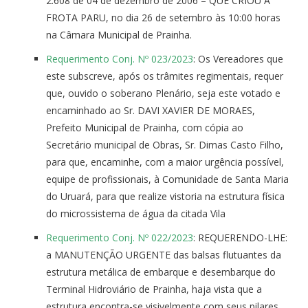
2.608 de 04 de dezembro de 2006 – QUE CRIOU A
FROTA PARU, no dia 26 de setembro às 10:00 horas
na Câmara Municipal de Prainha.
Requerimento Conj. Nº 023/2023
: Os Vereadores que
este subscreve, após os trâmites regimentais, requer
que, ouvido o soberano Plenário, seja este votado e
encaminhado ao Sr. DAVI XAVIER DE MORAES,
Prefeito Municipal de Prainha, com cópia ao
Secretário municipal de Obras, Sr. Dimas Casto Filho,
para que, encaminhe, com a maior urgência possível,
equipe de profissionais, à Comunidade de Santa Maria
do Uruará, para que realize vistoria na estrutura física
do microssistema de água da citada Vila
Requerimento Conj. Nº 022/2023
: REQUERENDO-LHE:
a MANUTENÇÃO URGENTE das balsas flutuantes da
estrutura metálica de embarque e desembarque do
Terminal Hidroviário de Prainha, haja vista que a
estrutura encontra-se visivelmente com seus pilares