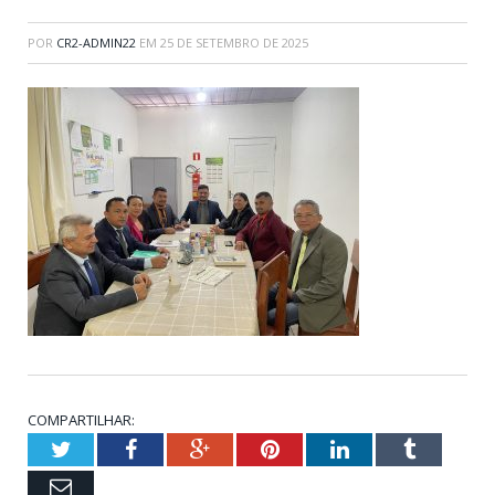
POR
CR2-ADMIN22
EM
25 DE SETEMBRO DE 2025
COMPARTILHAR:
Twitter
Facebook
Google+
Pinterest
LinkedIn
Tumblr
Email