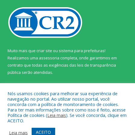
Muito mais que
criar site
ou
sistema para prefeituras
!
Realizamos uma
assessoria
completa, onde garantimos em
contrato que todas as exigências das
leis de transparência
pública
serão atendidas.
Conheça o
PNTP
e o
Radar da Transparência Pública
Nós usamos cookies para melhorar sua experiência de
navegação no portal. Ao utilizar nosso portal, você
concorda com a política de monitoramento de cookies.
Para ter mais informações sobre como isso é feito, acesse
Política de cookies (
Leia mais
). Se você concorda, clique em
Todos os direitos reservados a Câmara Municipal de Prainha.
ACEITO.
Mapa do Site
Acessar Área Administrativa
ACEITO
Leia mais