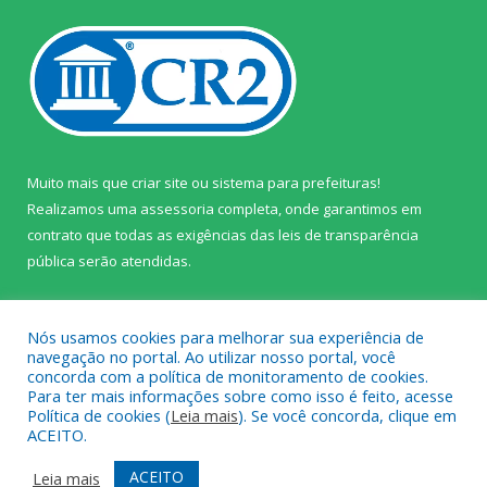
Muito mais que
criar site
ou
sistema para prefeituras
!
Realizamos uma
assessoria
completa, onde garantimos em
contrato que todas as exigências das
leis de transparência
pública
serão atendidas.
Conheça o
PNTP
e o
Radar da Transparência Pública
Nós usamos cookies para melhorar sua experiência de
navegação no portal. Ao utilizar nosso portal, você
concorda com a política de monitoramento de cookies.
Para ter mais informações sobre como isso é feito, acesse
Política de cookies (
Leia mais
). Se você concorda, clique em
Todos os direitos reservados a Câmara Municipal de Prainha.
ACEITO.
Mapa do Site
Acessar Área Administrativa
ACEITO
Leia mais