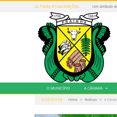
ÚLTIMAS ATUALIZAÇÕES:
Um símbolo d
O MUNICÍPIO
A CÂMARA
»
»
VOCÊ ESTÁ EM:
Home
Notícias
A Câmara