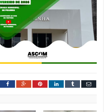
tter
Facebook
Google+
Pinterest
LinkedIn
Tumblr
Email