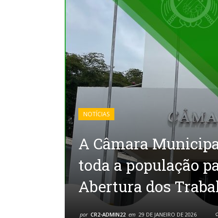
NOTÍCIAS
A Câmara Municipa
toda a população pa
Abertura dos Traba
por
CR2-ADMIN22
em
29 DE JANEIRO DE 2026