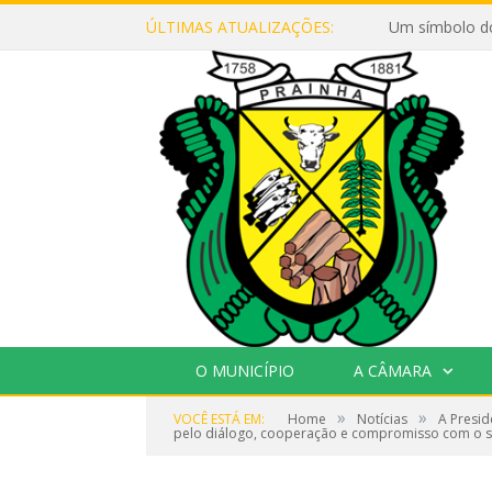
ÚLTIMAS ATUALIZAÇÕES:
Um símbolo d
O MUNICÍPIO
A CÂMARA
»
»
VOCÊ ESTÁ EM:
Home
Notícias
A Presid
pelo diálogo, cooperação e compromisso com o se