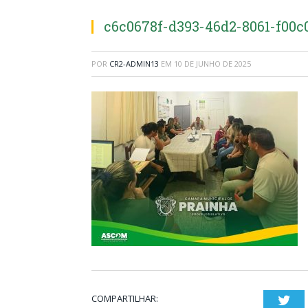
c6c0678f-d393-46d2-8061-f00c
POR
CR2-ADMIN13
EM
10 DE JUNHO DE 2025
COMPARTILHAR:
Twi