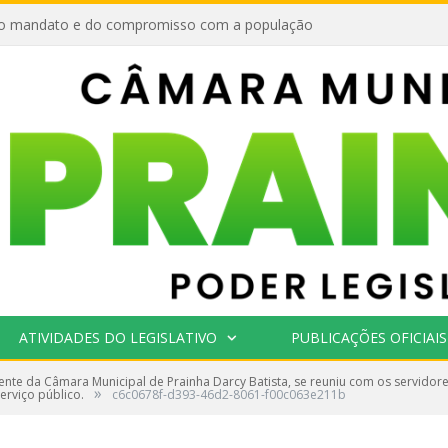
o mandato e do compromisso com a população
ATIVIDADES DO LEGISLATIVO
PUBLICAÇÕES OFICIAIS
ente da Câmara Municipal de Prainha Darcy Batista, se reuniu com os servido
»
rviço público.
c6c0678f-d393-46d2-8061-f00c063e211b