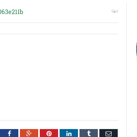
063e211b
0
tter
Facebook
Google+
Pinterest
LinkedIn
Tumblr
Email