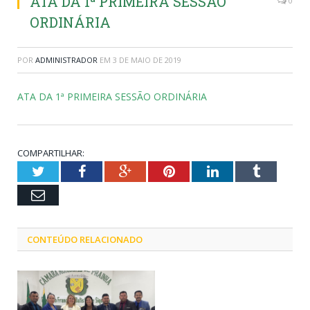
ATA DA 1ª PRIMEIRA SESSÃO
0
ORDINÁRIA
POR
ADMINISTRADOR
EM
3 DE MAIO DE 2019
ATA DA 1ª PRIMEIRA SESSÃO ORDINÁRIA
COMPARTILHAR:
Twitter
Facebook
Google+
Pinterest
LinkedIn
Tumblr
Email
CONTEÚDO RELACIONADO