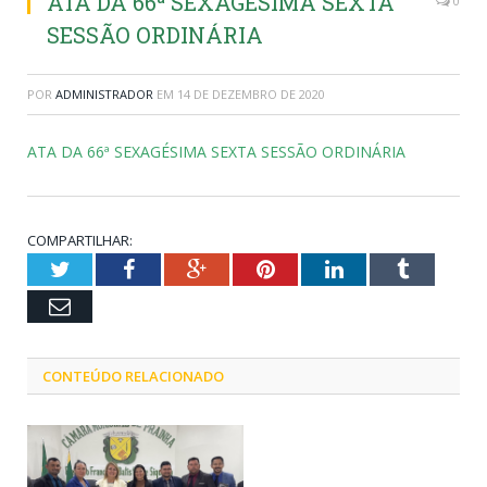
ATA DA 66ª SEXAGÉSIMA SEXTA
0
SESSÃO ORDINÁRIA
POR
ADMINISTRADOR
EM
14 DE DEZEMBRO DE 2020
ATA DA 66ª SEXAGÉSIMA SEXTA SESSÃO ORDINÁRIA
COMPARTILHAR:
Twitter
Facebook
Google+
Pinterest
LinkedIn
Tumblr
Email
CONTEÚDO RELACIONADO