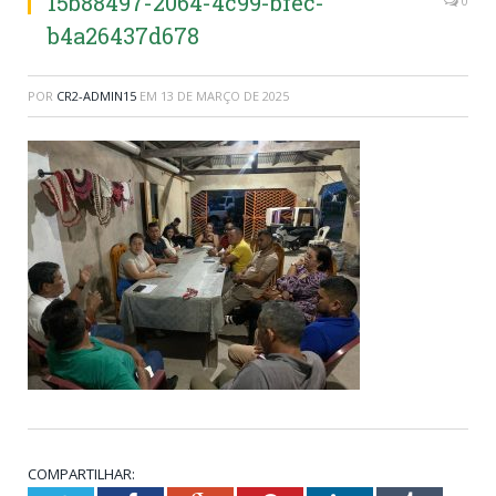
15b88497-2064-4c99-bfec-
0
b4a26437d678
POR
CR2-ADMIN15
EM
13 DE MARÇO DE 2025
COMPARTILHAR: