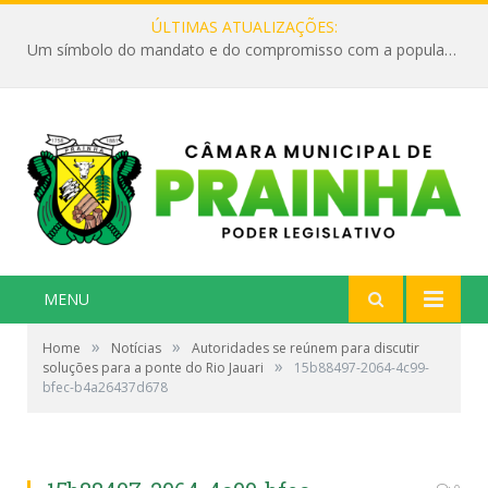
ÚLTIMAS ATUALIZAÇÕES:
Um símbolo do mandato e do compromisso com a população
MENU
»
»
Home
Notícias
Autoridades se reúnem para discutir
»
soluções para a ponte do Rio Jauari
15b88497-2064-4c99-
bfec-b4a26437d678