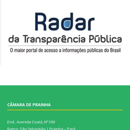
CÂMARA DE PRAINHA
End.: Avenida Coatá, Nº 500
Bairro: São Sebastião | Prainha – Pará