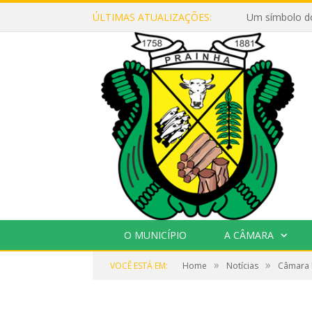
ÚLTIMAS ATUALIZAÇÕES:
Um símbolo d
O MUNICÍPIO
A CÂMARA
»
»
VOCÊ ESTÁ EM:
Home
Notícias
Câmara M