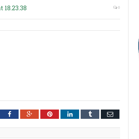
 18.23.38
0
tter
Facebook
Google+
Pinterest
LinkedIn
Tumblr
Email