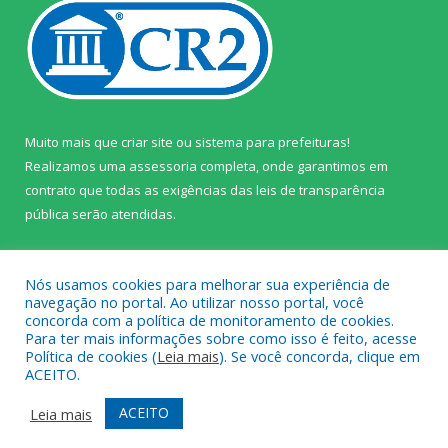
Muito mais que
criar site
ou
sistema para prefeituras
!
Realizamos uma
assessoria
completa, onde garantimos em
contrato que todas as exigências das
leis de transparência
pública
serão atendidas.
Conheça o
PNTP
e o
Radar da Transparência Pública
Nós usamos cookies para melhorar sua experiência de
navegação no portal. Ao utilizar nosso portal, você
concorda com a política de monitoramento de cookies.
Para ter mais informações sobre como isso é feito, acesse
Política de cookies (
Leia mais
). Se você concorda, clique em
Todos os direitos reservados a Câmara Municipal de Prainha.
ACEITO.
Mapa do Site
Acessar Área Administrativa
ACEITO
Leia mais
Acessar Webmail