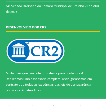
64ª Sessão Ordinária da Câmara Municipal de Prainha
29 de abril
de 2026
DESENVOLVIDO POR CR2
Muito mais que
criar site
ou
sistema para prefeituras
!
Realizamos uma
assessoria
completa, onde garantimos em
contrato que todas as exigências das
leis de transparência
pública
serão atendidas.
Conheça o
PNTP
e o
Radar da Transparência Pública