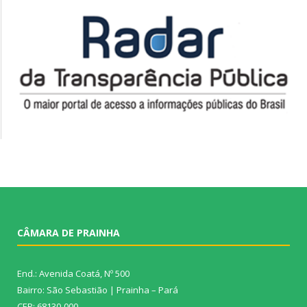
CÂMARA DE PRAINHA
End.: Avenida Coatá, Nº 500
Bairro: São Sebastião | Prainha – Pará
CEP: 68130-000